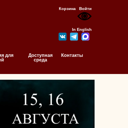
Корзина
Войти
In English
я для
Доступная
Контакты
ей
среда