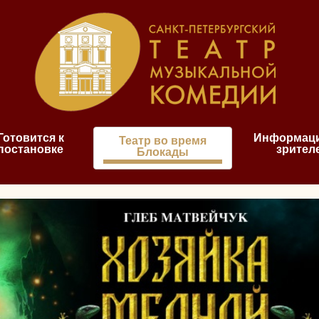
Готовится к
Информаци
Театр во время
постановке
зрител
Блокады