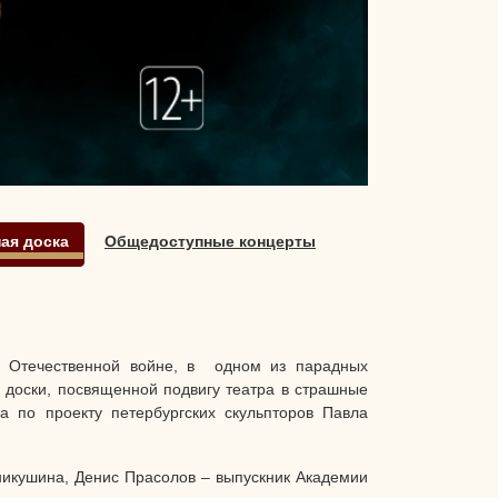
ая доска
Общедоступные концерты
й Отечественной войне, в
одном из парадных
доски, посвященной подвигу театра в страшные
 по проекту петербургских скульпторов Павла
Аникушина, Денис Прасолов – выпускник Академии