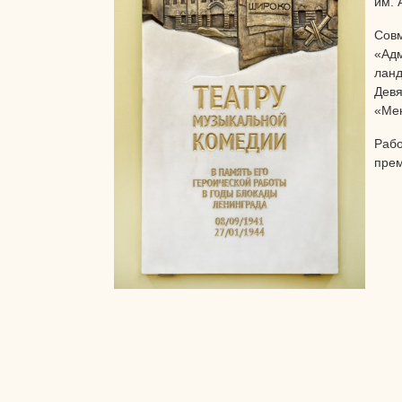
им. 
Сов
«Ад
ланд
Девя
«Мен
Рабо
прем