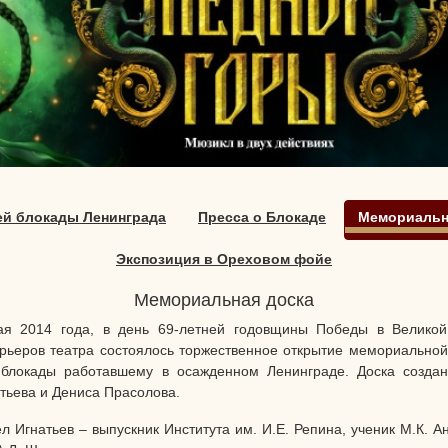
ней блокады Ленинграда
Пресса о Блокаде
Мемориальн
Экспозиция в Ореховом фойе
Мемориальная доска
ая 2014 года, в день 69-летней годовщины Победы в Велико
рьеров театра
состоялось торжественное открытие мемориальной 
блокады работавшему в осажденном Ленинграде. Доска создана
тьева и Дениса Прасолова.
л Игнатьев – выпускник Института им. И.Е. Репина, ученик М.К. 