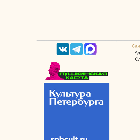
Сан
Ад
Сл