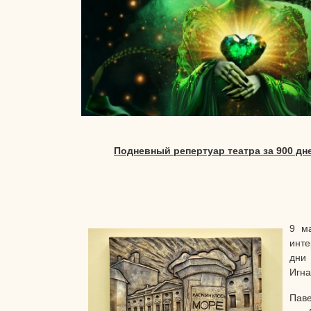
Подневный репертуар театра за 900 д
9 м
инте
дни 
Игна
Паве