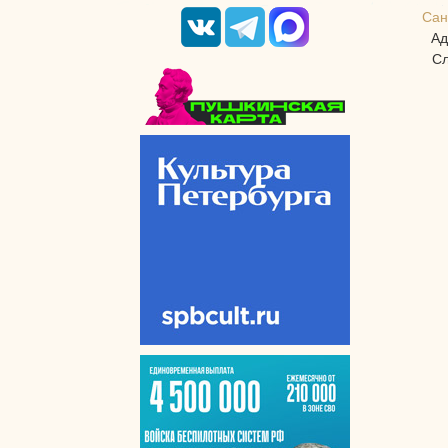
Сан
Ад
Сл