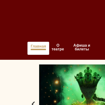
О
Афиша и
Главная
театре
билеты
‹