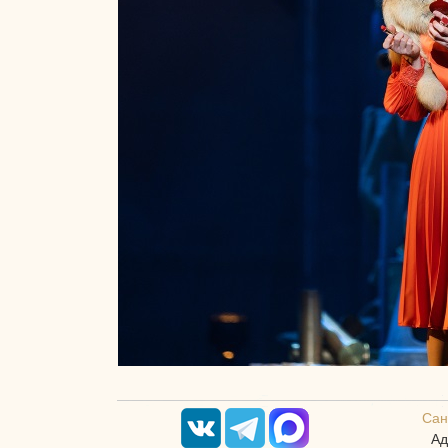
Сан
Ад