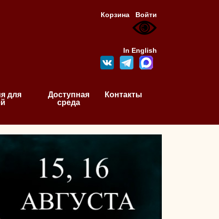
Корзина
Войти
In English
я для
Доступная
Контакты
ей
среда