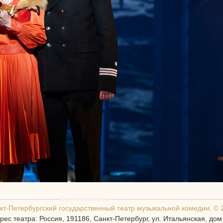
кт-Петербургcкий государственный театр музыкальной комедии, © 
рес театра: Россия, 191186, Санкт-Петербург, ул. Итальянская, дом