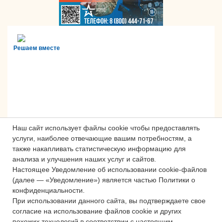
Решаем вместе
Наш сайт использует файлы cookie чтобы предоставлять
услуги, наиболее отвечающие вашим потребностям, а
также накапливать статистическую информацию для
анализа и улучшения наших услуг и сайтов.
Настоящее Уведомление об использовании cookie-файлов
Сложности с получением «Пушкинской
(далее — «Уведомление») является частью Политики о
карты» или приобретением билетов?
конфиденциальности.
Знаете, как улучшить работу
При использовании данного сайта, вы подтверждаете свое
учреждений культуры?
согласие на использование файлов cookie и других
похожих технологий в соответствии с настоящим