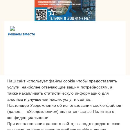
Решаем вместе
Наш сайт использует файлы cookie чтобы предоставлять
услуги, наиболее отвечающие вашим потребностям, а
также накапливать статистическую информацию для
анализа и улучшения наших услуг и сайтов.
Настоящее Уведомление об использовании cookie-файлов
Сложности с получением «Пушкинской
(далее — «Уведомление») является частью Политики о
карты» или приобретением билетов?
конфиденциальности.
Знаете, как улучшить работу
При использовании данного сайта, вы подтверждаете свое
учреждений культуры?
согласие на использование файлов cookie и других