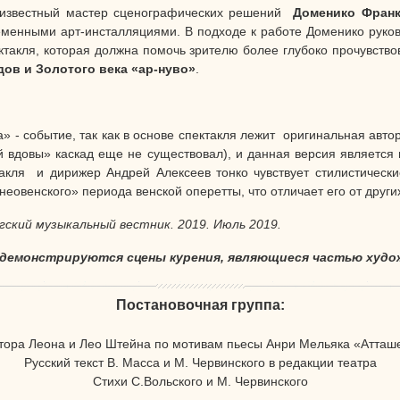
 известный мастер сценографических решений
Доменико Фран
еменными арт-инсталляциями. В подходе к работе Доменико руко
пектакля, которая должна помочь зрителю более глубоко прочувств
ов и Золотого века «ар-нуво»
.
» - событие, так как в основе спектакля лежит оригинальная авто
й вдовы» каскад еще не существовал), и данная версия является
акля и дирижер Андрей Алексеев тонко чувствует стилистическ
еовенского» периода венской оперетты, что отличает его от други
гский музыкальный вестник. 2019. Июль 2019.
е демонстрируются сцены курения, являющиеся частью худо
Постановочная группа:
тора Леона и Лео Штейна по мотивам пьесы Анри Мельяка «Атташ
Русский текст В. Масса и М. Червинского в редакции театра
Стихи С.Вольского и М. Червинского