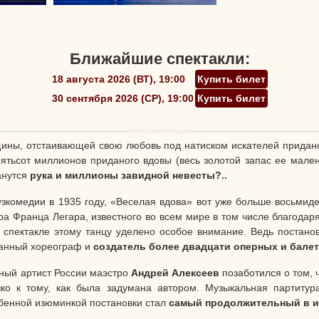
Ближайшие спектакли:
18 августа 2026 (ВТ), 19:00
Купить билет
30 сентября 2026 (СР), 19:00
Купить билет
ины, отстаивающей свою любовь под натиском искателей придан
Пятьсот миллионов приданого вдовы (весь золотой запас ее мален
анутся
рука и миллионы завидной невесты?..
зкомедии в 1935 году, «Веселая вдова» вот уже больше восьмиде
а Франца Легара, известного во всем мире в том числе благодар
 спектакле этому танцу уделено особое внимание. Ведь постан
ванный хореограф и
создатель более двадцати оперных и бале
нный артист России маэстро
Андрей Алексеев
позаботился о том, 
зко к тому, как была задумана автором. Музыкальная партитур
обенной изюминкой постановки стал
самый продолжительный в и