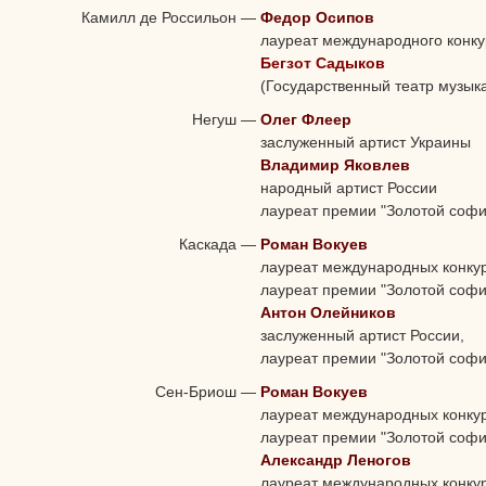
Камилл де Россильон
—
Федор Осипов
лауреат международного конк
Бегзот Садыков
(Государственный театр музык
Негуш
—
Олег Флеер
заслуженный артист Украины
Владимир Яковлев
народный артист России
лауреат премии "Золотой софи
Каскада
—
Роман Вокуев
лауреат международных конкур
лауреат премии "Золотой софи
Антон Олейников
заслуженный артист России,
лауреат премии "Золотой софи
Сен-Бриош
—
Роман Вокуев
лауреат международных конкур
лауреат премии "Золотой софи
Александр Леногов
лауреат международных конку