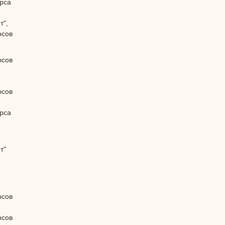
рса
т",
рсов
рсов
рсов
рса
т"
рсов
рсов