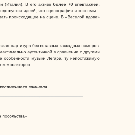
ки
(Италия). В его активе
более 70 спектаклей
,
водствуется идеей, что сценография и костюмы –
овать происходящее на сцене. В «Веселой вдове»
рская партитура без вставных каскадных номеров
 максимально аутентичной в сравнении с другими
ие особенности музыки Легара, ту непостижимую
х композиторов.
жественного замысла.
е посольства»