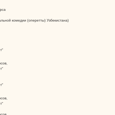
урса
альной комедии (оперетты) Узбекистана)
т"
сов,
т"
т"
сов,
т"
рсов