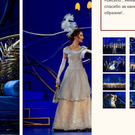
«
Весело , нен
спасибо за кан
образом!..