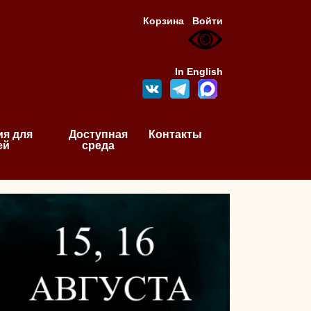
Корзина
Войти
In English
я для
Доступная
Контакты
ей
среда