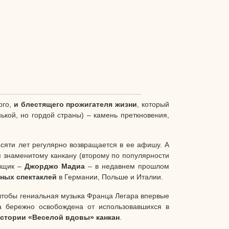
ого,
и блестящего прожигателя жизни
, который
ькой, но гордой страны) – камень преткновения,
сяти лет регулярно возвращается в ее афишу. А
я знаменитому канкану (второму по популярности
овщик –
Джорджо Мадиа
– в недавнем прошлом
тных спектаклей
в Германии, Польше и Италии.
чтобы гениальная музыка Франца Легара впервые
а бережно освобождена от использовавшихся в
стории «Веселой вдовы» канкан
.