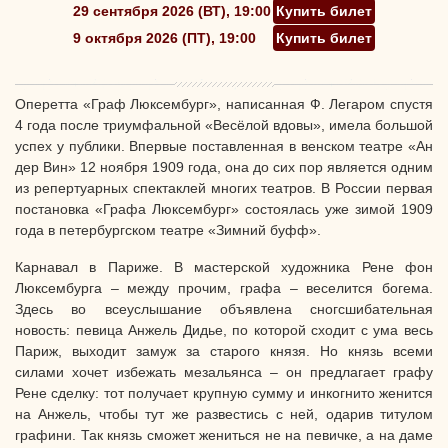
29 сентября 2026 (ВТ), 19:00
Купить билет
9 октября 2026 (ПТ), 19:00
Купить билет
Оперетта «Граф Люксембург», написанная Ф. Легаром спустя
4 года после триумфальной «Весёлой вдовы», имела большой
успех у публики. Впервые поставленная в венском театре «Ан
дер Вин» 12 ноября 1909 года, она до сих пор является одним
из репертуарных спектаклей многих театров. В России первая
постановка «Графа Люксембург» состоялась уже зимой 1909
года в петербургском театре «Зимний буфф».
Карнавал в Париже. В мастерской художника Рене фон
Люксембурга – между прочим, графа – веселится богема.
Здесь во всеуслышание объявлена сногсшибательная
новость: певица Анжель Дидье, по которой сходит с ума весь
Париж, выходит замуж за старого князя. Но князь всеми
силами хочет избежать мезальянса – он предлагает графу
Рене сделку: тот получает крупную сумму и инкогнито женится
на Анжель, чтобы тут же развестись с ней, одарив титулом
графини. Так князь сможет жениться не на певичке, а на даме