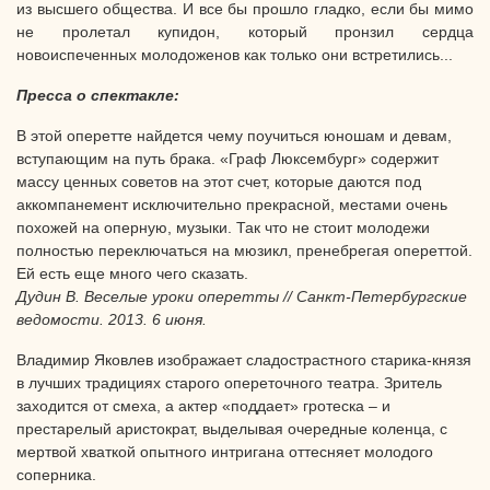
из высшего общества. И все бы прошло гладко, если бы мимо
не пролетал купидон, который пронзил сердца
новоиспеченных молодоженов как только они встретились...
Пресса о спектакле:
В этой оперетте найдется чему поучиться юношам и девам,
вступающим на путь брака. «Граф Люксембург» содержит
массу ценных советов на этот счет, которые даются под
аккомпанемент исключительно прекрасной, местами очень
похожей на оперную, музыки. Так что не стоит молодежи
полностью переключаться на мюзикл, пренебрегая опереттой.
Ей есть еще много чего сказать.
Дудин В. Веселые уроки оперетты // Санкт-Петербургские
ведомости. 2013. 6 июня.
Владимир Яковлев изображает сладострастного старика-князя
в лучших традициях старого опереточного театра. Зритель
заходится от смеха, а актер «поддает» гротеска – и
престарелый аристократ, выделывая очередные коленца, с
мертвой хваткой опытного интригана оттесняет молодого
соперника.