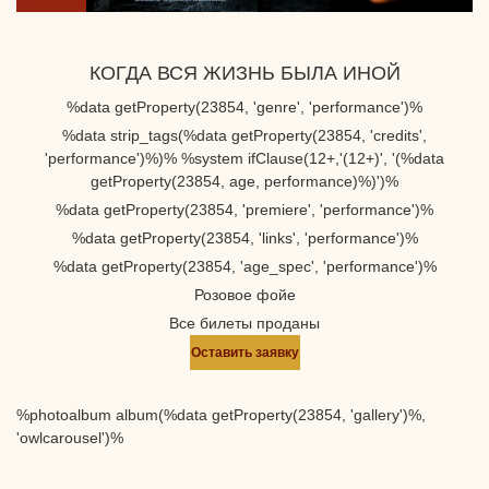
КОГДА ВСЯ ЖИЗНЬ БЫЛА ИНОЙ
%data getProperty(23854, 'genre', 'performance')%
%data strip_tags(%data getProperty(23854, 'credits',
'performance')%)% %system ifClause(12+,'(12+)', '(%data
getProperty(23854, age, performance)%)')%
%data getProperty(23854, 'premiere', 'performance')%
%data getProperty(23854, 'links', 'performance')%
%data getProperty(23854, 'age_spec', 'performance')%
Розовое фойе
Все билеты проданы
Оставить заявку
%photoalbum album(%data getProperty(23854, 'gallery')%,
'owlcarousel')%