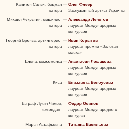
Капитон Силыч, боцман
—
Олег Флеер
катера
Заслуженный артист Украины
Михаил Чекрыгин, машинист
—
Александр Леногов
катера
лауреат Международных
конкурсов
Георгий Бронза, артиллерист
—
Иван Корытов
катера
лауреат премии «Золотая
маска»
Елена, комсомолка
—
Анастасия Лошакова
лауреат Международных
конкурсов
Киса
—
Елизавета Белоусова
лауреат Международных
конкурсов
Евграф Лукич Чижов,
—
Федор Осипов
комендант
лауреат Международного
конкурса
Марья Астафьевна
—
Татьяна Васильева