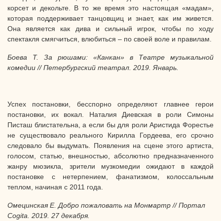
корсет и декольте. В то же время это настоящая «мадам»,
которая поддерживает танцовщиц и знает, как им живется.
Она является как дива и сильный игрок, чтобы по ходу
спектакля смягчиться, влюбиться – по своей воле и правилам.
Боева Т. За рюшами: «Канкан» в Театре музыкальной
комедии // Петербургский театрал. 2019. Январь.
Успех постановки, бесспорно определяют главнее герои
постановки, их вокал. Наталия Диевская в роли Симоны
Писташ блистательна, а если бы для роли Аристида Форестье
не существовало реального Кирилла Гордеева, его срочно
следовало бы выдумать. Появления на сцене этого артиста,
голосом, статью, внешностью, абсолютно предназначенного
жанру мюзикла, зрители музкомедии ожидают в каждой
постановке с нетерпением, фанатизмом, колоссальным
теплом, начиная с 2011 года.
Омецинская Е. Добро пожаловать на Монмартр // Портал
Cogita
. 2019. 27 декабря
.