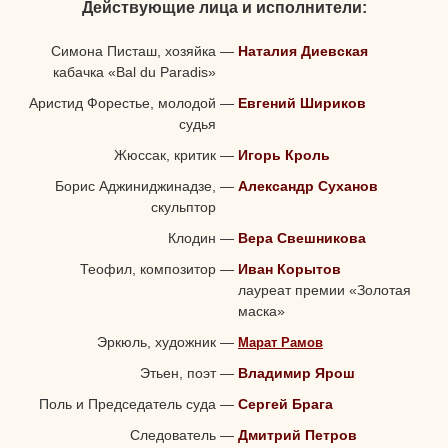
Действующие лица и исполнители:
Симона Писташ, хозяйка
—
Наталия Диевская
кабачка «Bal du Paradis»
Аристид Форестье, молодой
—
Евгений Шириков
судья
Жюссак, критик
—
Игорь Кроль
Борис Аджиниджинадзе,
—
Александр Суханов
скульптор
Клодин
—
Вера Свешникова
Теофил, композитор
—
Иван Корытов
лауреат премии «Золотая
маска»
Эркюль, художник
—
Марат Рамов
Этьен, поэт
—
Владимир Ярош
Поль и Председатель суда
—
Сергей Брага
Следователь
—
Дмитрий Петров