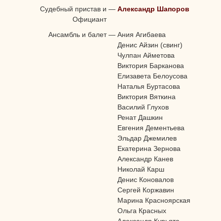
Судебный пристав и
—
Александр Шапоров
Официант
Ансамбль и балет
—
Ания Агибаева
Денис Айзин (свинг)
Чулпан Айметова
Виктория Барканова
Елизавета Белоусова
Наталья Буртасова
Виктория Вяткина
Василий Глухов
Ренат Дашкин
Евгения Дементьева
Эльдар Джемилев
Екатерина Зернова
Александр Канев
Николай Карш
Денис Коновалов
Сергей Коржавин
Марина Красноярская
Ольга Красных
Александр Курьята