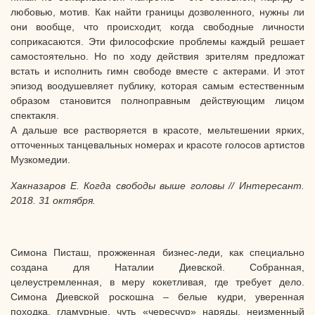
любовью, мотив. Как найти границы дозволенного, нужны ли
они вообще, что происходит, когда свободные личности
соприкасаются. Эти философские проблемы каждый решает
самостоятельно. Но по ходу действия зрителям предложат
встать и исполнить гимн свободе вместе с актерами. И этот
эпизод воодушевляет публику, которая самым естественным
образом становится полноправным действующим лицом
спектакля.
А дальше все растворяется в красоте, мельтешении ярких,
отточенных танцевальных номерах и красоте голосов артистов
Музкомедии.
Хакназаров Е. Когда свободы выше головы // Интересант.
2018. 31 октября.
Симона Писташ, прожженная бизнес-леди, как специально
создана для Наталии Диевской. Собранная,
целеустремленная, в меру кокетливая, где требует дело.
Симона Диевской роскошна – белые кудри, уверенная
походка, гламурные, чуть «чересчур» наряды, неизменный