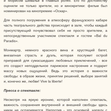
и Морисом Шевалье в главных ролях. Его по достоинству
оценили не только зрители, но и кинокритики: фильм был
номинирован на кинопремию «Оскар».
Для полного погружения в атмосферу французского кабаре
часть театрального действа происходит в зале, чтобы каждый
присутствующий почувствовал себя не просто зрителем, а
непосредственным участником спектакля и гостем «Bal du
Paradis».
Монмартр, немного красного вина и хрустящий багет,
внезапная страсть и дуэль, которая послужит острой
приправой для сумасшедших любовных приключений, - все
это создаст неподдельное парижское настроение и подарит
массу новых ощущений. Ведь это история о важности
свободы: в образе жизни, принятии решений, выборе занятий
и, конечно же, любви! Vive la liberte!
Пресса о спектакле:
Несмотря на яркую иронию, которой наполнен спектакль,
важность сохранения внутренней и внешней свободы здесь
никак не оспаривается. Напротив - это основной, наряду с