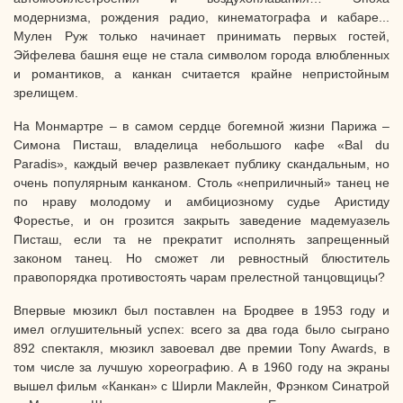
модернизма, рождения радио, кинематографа и кабаре...
Мулен Руж только начинает принимать первых гостей,
Эйфелева башня еще не стала символом города влюбленных
и романтиков, а канкан считается крайне непристойным
зрелищем.
На Монмартре – в самом сердце богемной жизни Парижа –
Симона Писташ, владелица небольшого кафе «Bal du
Paradis», каждый вечер развлекает публику скандальным, но
очень популярным канканом. Столь «неприличный» танец не
по нраву молодому и амбициозному судье Аристиду
Форестье, и он грозится закрыть заведение мадемуазель
Писташ, если та не прекратит исполнять запрещенный
законом танец. Но сможет ли ревностный блюститель
правопорядка противостоять чарам прелестной танцовщицы?
Впервые мюзикл был поставлен на Бродвее в 1953 году и
имел оглушительный успех: всего за два года было сыграно
892 спектакля, мюзикл завоевал две премии Tony Awards, в
том числе за лучшую хореографию. А в 1960 году на экраны
вышел фильм «Канкан» с Ширли Маклейн, Фрэнком Синатрой