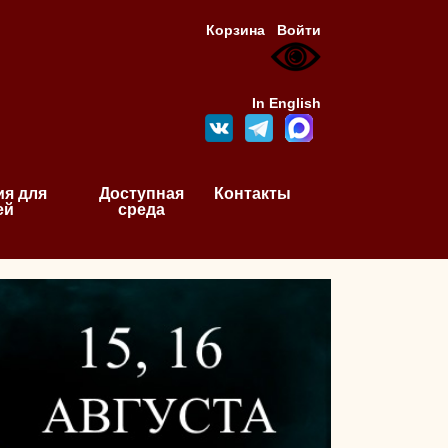
Корзина
Войти
In English
я для
Доступная
Контакты
ей
среда