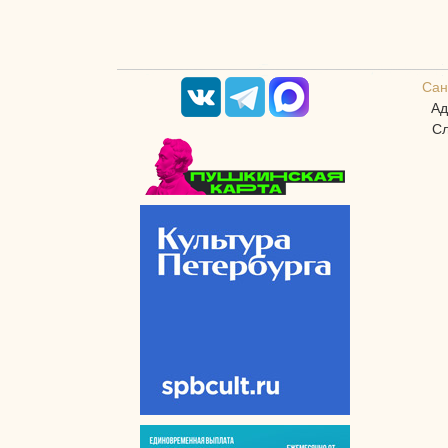
Сан
Ад
Сл