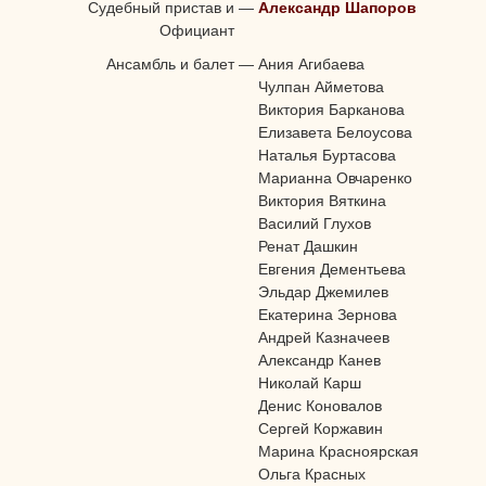
Судебный пристав и
—
Александр Шапоров
Официант
Ансамбль и балет
—
Ания Агибаева
Чулпан Айметова
Виктория Барканова
Елизавета Белоусова
Наталья Буртасова
Марианна Овчаренко
Виктория Вяткина
Василий Глухов
Ренат Дашкин
Евгения Дементьева
Эльдар Джемилев
Екатерина Зернова
Андрей Казначеев
Александр Канев
Николай Карш
Денис Коновалов
Сергей Коржавин
Марина Красноярская
Ольга Красных