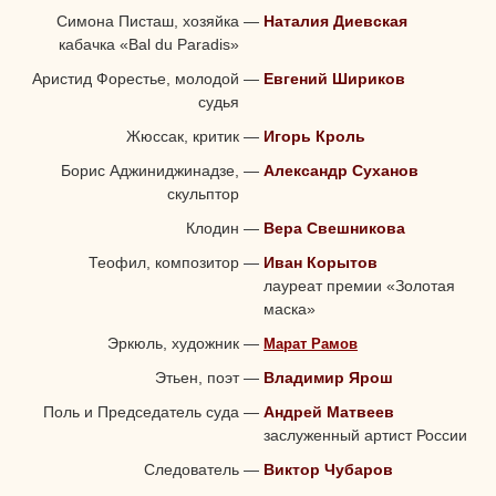
Симона Писташ, хозяйка
—
Наталия Диевская
кабачка «Bal du Paradis»
Аристид Форестье, молодой
—
Евгений Шириков
судья
Жюссак, критик
—
Игорь Кроль
Борис Аджиниджинадзе,
—
Александр Суханов
скульптор
Клодин
—
Вера Свешникова
Теофил, композитор
—
Иван Корытов
лауреат премии «Золотая
маска»
Эркюль, художник
—
Марат Рамов
Этьен, поэт
—
Владимир Ярош
Поль и Председатель суда
—
Андрей Матвеев
заслуженный артист России
Следователь
—
Виктор Чубаров