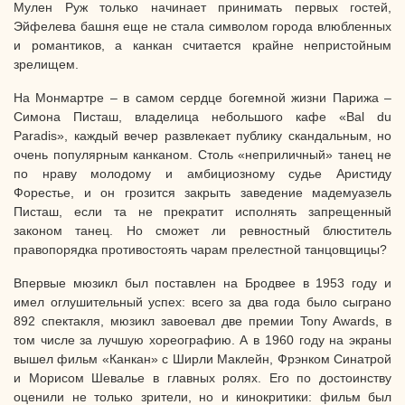
Мулен Руж только начинает принимать первых гостей,
Эйфелева башня еще не стала символом города влюбленных
и романтиков, а канкан считается крайне непристойным
зрелищем.
На Монмартре – в самом сердце богемной жизни Парижа –
Симона Писташ, владелица небольшого кафе «Bal du
Paradis», каждый вечер развлекает публику скандальным, но
очень популярным канканом. Столь «неприличный» танец не
по нраву молодому и амбициозному судье Аристиду
Форестье, и он грозится закрыть заведение мадемуазель
Писташ, если та не прекратит исполнять запрещенный
законом танец. Но сможет ли ревностный блюститель
правопорядка противостоять чарам прелестной танцовщицы?
Впервые мюзикл был поставлен на Бродвее в 1953 году и
имел оглушительный успех: всего за два года было сыграно
892 спектакля, мюзикл завоевал две премии Tony Awards, в
том числе за лучшую хореографию. А в 1960 году на экраны
вышел фильм «Канкан» с Ширли Маклейн, Фрэнком Синатрой
и Морисом Шевалье в главных ролях. Его по достоинству
оценили не только зрители, но и кинокритики: фильм был