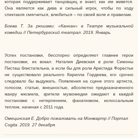
которая поддерживает танцовщиц и знает, как им живется.
Она является как дива и сильный игрок, чтобы по ходу
спектакля смягчиться, влюбиться – по своей воле и правилам.
Боева Т. За рюшами: «Канкан» в Театре музыкальной
комедии // Петербургский театрал. 2019. Январь.
Успех постановки, бесспорно определяют главнее герои
постановки, их вокал. Наталия Диевская в роли Симоны
Писташ блистательна, а если бы для роли Аристида Форестье
не существовало реального Кирилла Гордеева, его срочно
следовало бы выдумать. Появления на сцене этого артиста,
голосом, статью, внешностью, абсолютно предназначенного
жанру мюзикла, зрители музкомедии ожидают в каждой
постановке с нетерпением, фанатизмом, колоссальным
теплом, начиная с 2011 года.
Омецинская Е. Добро пожаловать на Монмартр // Портал
Cogita
. 2019. 27 декабря
.