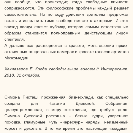
они вообще, что происходит, когда свободные личности
соприкасаются. Эти философские проблемы каждый решает
самостоятельно. Но по ходу действия зрителям предложат
встать и исполнить гимн свободе вместе с актерами. И этот
эпизод воодушевляет публику, которая самым естественным
образом становится полноправным действующим лицом
спектакля.
А дальше все растворяется в красоте, мельтешении ярких,
отточенных танцевальных номерах и красоте голосов артистов
Музкомедии.
Хакназаров Е. Когда свободы выше головы // Интересант.
2018. 31 октября.
Симона Писташ, прожженная бизнес-леди, как специально
создана для Наталии Диевской. Собранная,
целеустремленная, в меру кокетливая, где требует дело.
Симона Диевской роскошна – белые кудри, уверенная
походка, гламурные, чуть «чересчур» наряды, неизменный
корсет и декольте. В то же время это настоящая «мадам»,