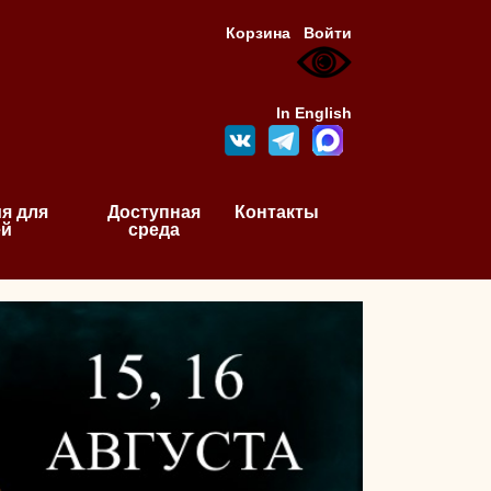
Корзина
Войти
In English
я для
Доступная
Контакты
ей
среда