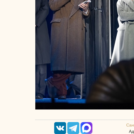
Сан
Ад