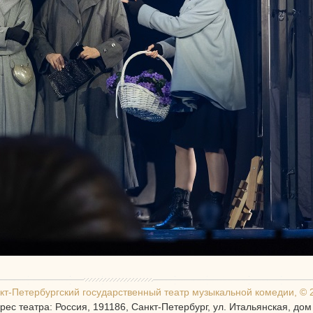
кт-Петербургcкий государственный театр музыкальной комедии, © 
рес театра: Россия, 191186, Санкт-Петербург, ул. Итальянская, дом