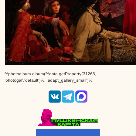
%photoalbum album(%data getProperty(31263,
'photogal','default')%, 'adapt_gallery_small')%