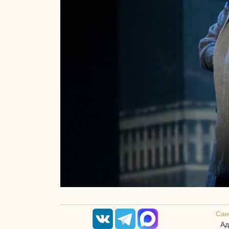
Сан
Ад