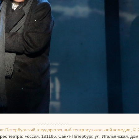
кт-Петербургcкий государственный театр музыкальной комедии, © 
рес театра: Россия, 191186, Санкт-Петербург, ул. Итальянская, дом