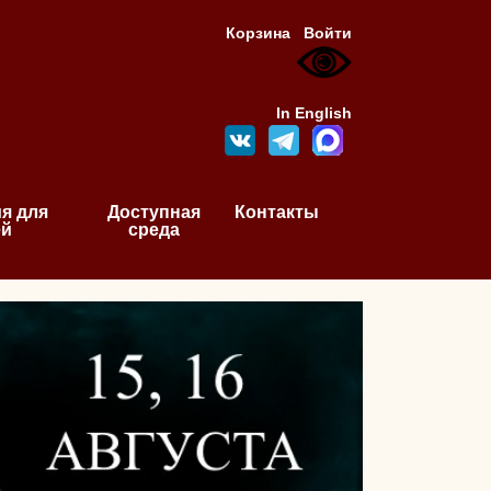
Корзина
Войти
In English
я для
Доступная
Контакты
ей
среда