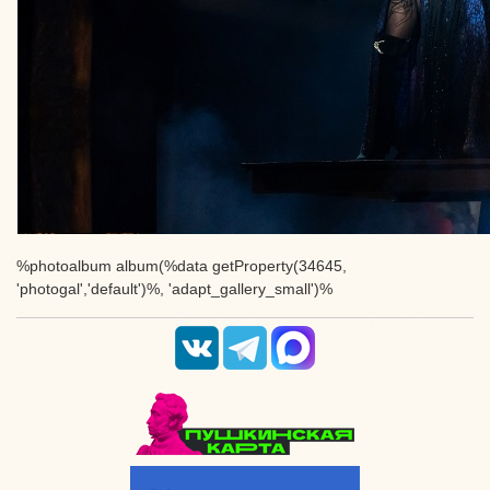
%photoalbum album(%data getProperty(34645,
'photogal','default')%, 'adapt_gallery_small')%