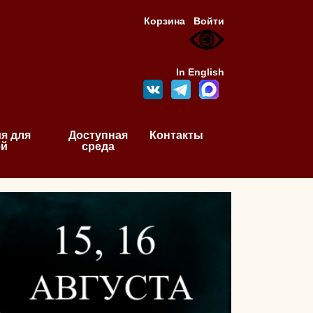
Корзина
Войти
In English
я для
Доступная
Контакты
ей
среда