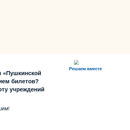
Решаем вместе
м «Пушкинской
ием билетов?
боту учреждений
шим!