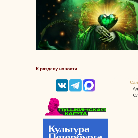
К разделу новости
Сан
Ад
Сл