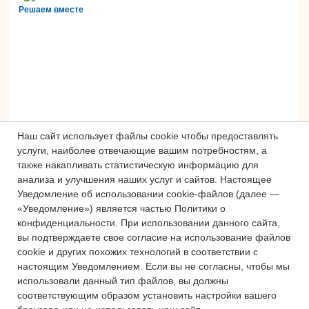
Решаем вместе
Наш сайт использует файлы cookie чтобы предоставлять
услуги, наиболее отвечающие вашим потребностям, а
также накапливать статистическую информацию для
анализа и улучшения наших услуг и сайтов.
Настоящее
Сложности с получением «Пушкинской
Уведомление об использовании cookie-файлов (далее —
карты» или приобретением билетов?
«Уведомление») является частью Политики о
Знаете, как улучшить работу
конфиденциальности.
При использовании данного сайта,
учреждений культуры?
вы подтверждаете свое согласие на использование файлов
cookie и других похожих технологий в соответствии с
Напишите — решим!
настоящим Уведомлением.
Если вы не согласны, чтобы мы
использовали данный тип файлов, вы должны
соответствующим образом установить настройки вашего
Написать