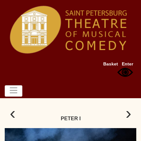
Basket
Enter
‹
›
PETER I