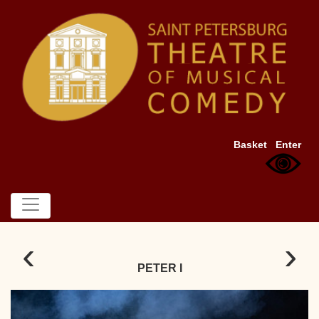
Basket
Enter
‹
›
PETER I