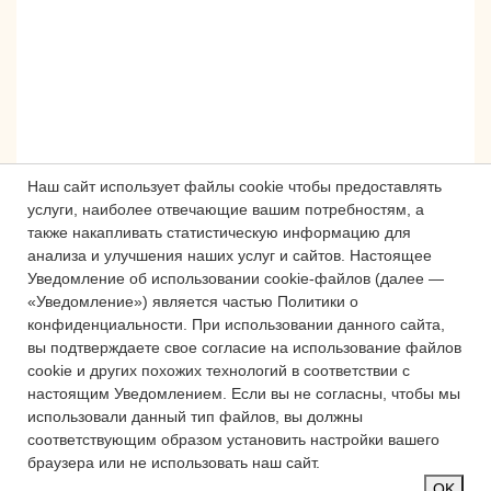
Наш сайт использует файлы cookie чтобы предоставлять
услуги, наиболее отвечающие вашим потребностям, а
также накапливать статистическую информацию для
анализа и улучшения наших услуг и сайтов.
Настоящее
Сложности с получением «Пушкинской
Уведомление об использовании cookie-файлов (далее —
карты» или приобретением билетов?
«Уведомление») является частью Политики о
Знаете, как улучшить работу
конфиденциальности.
При использовании данного сайта,
учреждений культуры?
вы подтверждаете свое согласие на использование файлов
cookie и других похожих технологий в соответствии с
Напишите — решим!
настоящим Уведомлением.
Если вы не согласны, чтобы мы
использовали данный тип файлов, вы должны
соответствующим образом установить настройки вашего
Написать
браузера или не использовать наш сайт.
OK