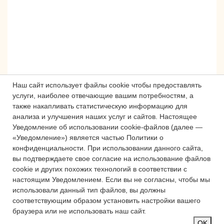
Наш сайт использует файлы cookie чтобы предоставлять
услуги, наиболее отвечающие вашим потребностям, а
также накапливать статистическую информацию для
анализа и улучшения наших услуг и сайтов.
Настоящее
Сложности с получением «Пушкинской
Уведомление об использовании cookie-файлов (далее —
карты» или приобретением билетов?
«Уведомление») является частью Политики о
Знаете, как улучшить работу
конфиденциальности.
При использовании данного сайта,
учреждений культуры?
вы подтверждаете свое согласие на использование файлов
cookie и других похожих технологий в соответствии с
Напишите — решим!
настоящим Уведомлением.
Если вы не согласны, чтобы мы
использовали данный тип файлов, вы должны
соответствующим образом установить настройки вашего
Написать
браузера или не использовать наш сайт.
OK