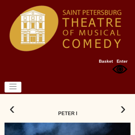
Basket
Enter
‹
›
PETER I