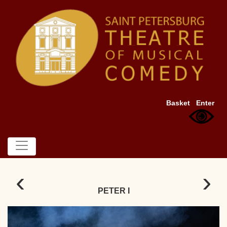
Basket
Enter
‹
›
PETER I