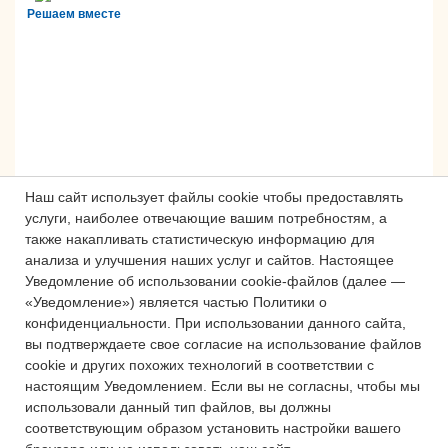
Решаем вместе
Наш сайт использует файлы cookie чтобы предоставлять
услуги, наиболее отвечающие вашим потребностям, а
также накапливать статистическую информацию для
анализа и улучшения наших услуг и сайтов.
Настоящее
Сложности с получением «Пушкинской
Уведомление об использовании cookie-файлов (далее —
карты» или приобретением билетов?
«Уведомление») является частью Политики о
Знаете, как улучшить работу
конфиденциальности.
При использовании данного сайта,
учреждений культуры?
вы подтверждаете свое согласие на использование файлов
cookie и других похожих технологий в соответствии с
Напишите — решим!
настоящим Уведомлением.
Если вы не согласны, чтобы мы
использовали данный тип файлов, вы должны
соответствующим образом установить настройки вашего
Написать