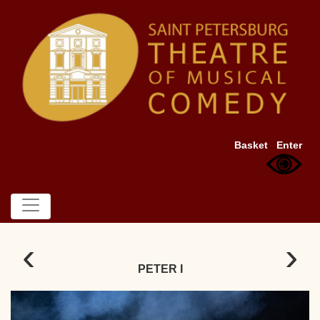
Basket
Enter
‹
›
PETER I