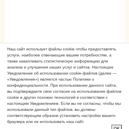
Наш сайт использует файлы cookie чтобы предоставлять
услуги, наиболее отвечающие вашим потребностям, а
также накапливать статистическую информацию для
анализа и улучшения наших услуг и сайтов.
Настоящее
Сложности с получением «Пушкинской
Уведомление об использовании cookie-файлов (далее —
карты» или приобретением билетов?
«Уведомление») является частью Политики о
Знаете, как улучшить работу
конфиденциальности.
При использовании данного сайта,
учреждений культуры?
вы подтверждаете свое согласие на использование файлов
cookie и других похожих технологий в соответствии с
Напишите — решим!
настоящим Уведомлением.
Если вы не согласны, чтобы мы
использовали данный тип файлов, вы должны
соответствующим образом установить настройки вашего
Написать
браузера или не использовать наш сайт.
OK