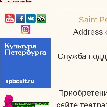
to the news section
Saint P
Address o
Служба подде
Приобретени
сайте театра: