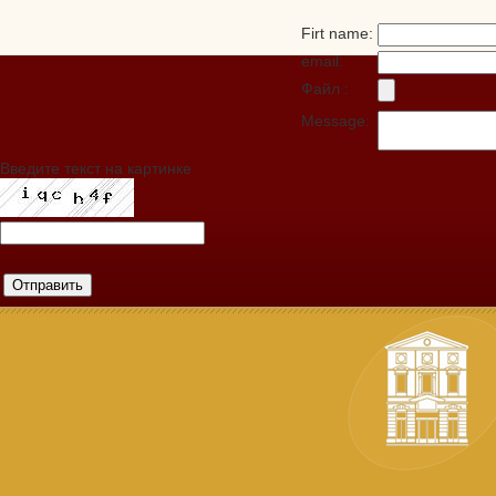
Firt name:
email:
Файл :
Message:
Введите текст на картинке