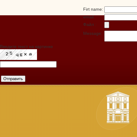
Firt name:
email:
Файл :
Message:
Введите текст на картинке