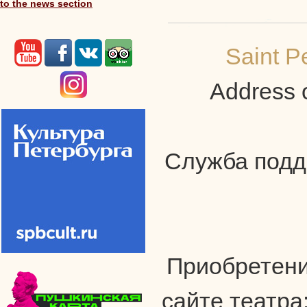
to the news section
Saint P
Address o
Служба подде
Приобретени
сайте театра: