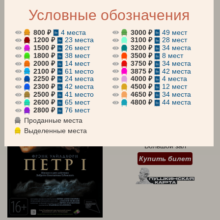
Условные обозначения
АБОНЕМЕНТЫ
Все
Оперетта
Мюзикл
800 ₽
4 места
3000 ₽
49 мест
1200 ₽
23 места
3100 ₽
28 мест
1500 ₽
26 мест
3200 ₽
34 места
Для детей
Концерт
1800 ₽
38 мест
3500 ₽
8 мест
2000 ₽
14 мест
3750 ₽
34 места
август 2026
сентябрь 2026
октябрь 2026
2100 ₽
61 место
3875 ₽
42 места
2250 ₽
24 места
4000 ₽
4 места
2300 ₽
42 места
4500 ₽
12 мест
9 АВГУСТА 13:00
2500 ₽
41 место
4650 ₽
34 места
Воскресенье
2600 ₽
65 мест
4800 ₽
44 места
2800 ₽
76 мест
ПЕТР I
Проданные места
Выделенные места
Мюзикл
Большой зал
Купить билет