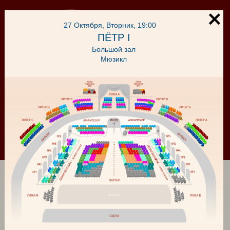
27 Октября, Вторник, 19:00
ПЁТР I
Большой зал
Мюзикл
Корзина
Войти