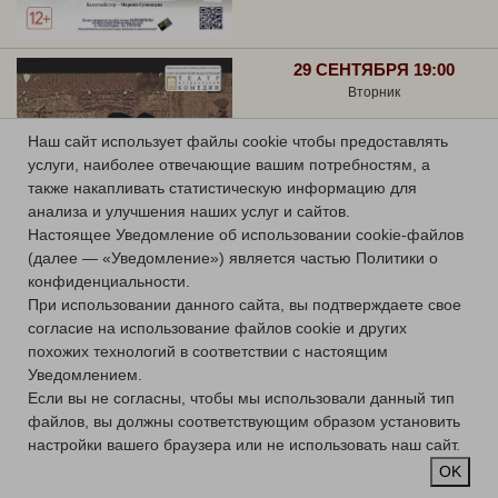
29 СЕНТЯБРЯ 19:00
Вторник
ГРАФ ЛЮКСЕМБУРГ
Наш сайт использует файлы cookie чтобы предоставлять
услуги, наиболее отвечающие вашим потребностям, а
Оперетта
также накапливать статистическую информацию для
Большой зал
анализа и улучшения наших услуг и сайтов.
Купить билет
Настоящее Уведомление об использовании cookie-файлов
(далее — «Уведомление») является частью Политики о
конфиденциальности.
При использовании данного сайта, вы подтверждаете свое
согласие на использование файлов cookie и других
похожих технологий в соответствии с настоящим
Уведомлением.
30 СЕНТЯБРЯ 19:00
Если вы не согласны, чтобы мы использовали данный тип
Среда
файлов, вы должны соответствующим образом установить
ВЕСЕЛАЯ ВДОВА
настройки вашего браузера или не использовать наш сайт.
OK
Оперетта