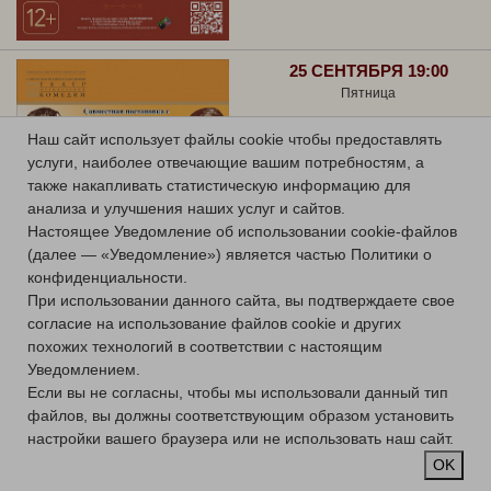
25 СЕНТЯБРЯ 19:00
Пятница
ГРАФИНЯ МАРИЦА
Наш сайт использует файлы cookie чтобы предоставлять
услуги, наиболее отвечающие вашим потребностям, а
Оперетта
также накапливать статистическую информацию для
Большой зал
анализа и улучшения наших услуг и сайтов.
Купить билет
Настоящее Уведомление об использовании cookie-файлов
(далее — «Уведомление») является частью Политики о
конфиденциальности.
При использовании данного сайта, вы подтверждаете свое
согласие на использование файлов cookie и других
похожих технологий в соответствии с настоящим
Уведомлением.
26 СЕНТЯБРЯ 19:00
Если вы не согласны, чтобы мы использовали данный тип
Суббота
файлов, вы должны соответствующим образом установить
ПРЕМЬЕРА!
настройки вашего браузера или не использовать наш сайт.
OK
ПУТЕШЕСТВИЕ НА