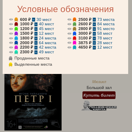
Условные обозначения
АБОНЕМЕНТЫ
Все
Оперетта
Мюзикл
600 ₽
30 мест
2500 ₽
73 места
1000 ₽
40 мест
2600 ₽
84 места
1200 ₽
45 мест
2800 ₽
91 место
Для детей
Концерт
1500 ₽
12 мест
3000 ₽
58 мест
1800 ₽
24 места
3100 ₽
78 мест
август 2026
сентябрь 2026
октябрь 2026
2000 ₽
64 места
3875 ₽
28 мест
2200 ₽
42 места
4650 ₽
12 мест
2300 ₽
49 мест
7 АВГУСТА 19:00
Проданные места
Пятница
Выделенные места
ПЕТР I
Мюзикл
Большой зал
Купить билет