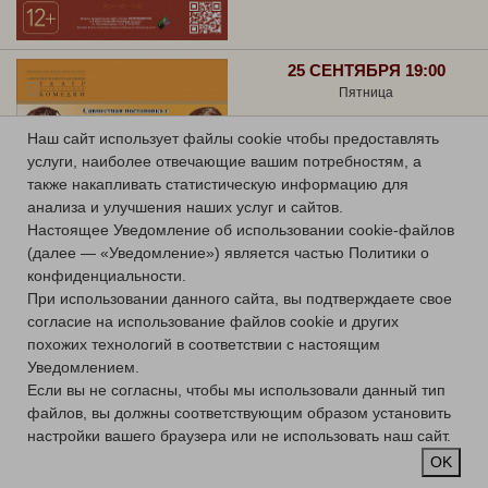
25 СЕНТЯБРЯ 19:00
Пятница
ГРАФИНЯ МАРИЦА
Наш сайт использует файлы cookie чтобы предоставлять
услуги, наиболее отвечающие вашим потребностям, а
Оперетта
также накапливать статистическую информацию для
Большой зал
анализа и улучшения наших услуг и сайтов.
Купить билет
Настоящее Уведомление об использовании cookie-файлов
(далее — «Уведомление») является частью Политики о
конфиденциальности.
При использовании данного сайта, вы подтверждаете свое
согласие на использование файлов cookie и других
похожих технологий в соответствии с настоящим
Уведомлением.
26 СЕНТЯБРЯ 19:00
Если вы не согласны, чтобы мы использовали данный тип
Суббота
файлов, вы должны соответствующим образом установить
ПРЕМЬЕРА!
настройки вашего браузера или не использовать наш сайт.
OK
ПУТЕШЕСТВИЕ НА