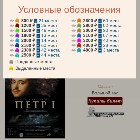
Условные обозначения
АБОНЕМЕНТЫ
Все
Оперетта
Мюзикл
800 ₽
21 место
2600 ₽
60 мест
1200 ₽
35 мест
2800 ₽
82 места
1500 ₽
46 мест
3000 ₽
90 мест
Для детей
Концерт
1800 ₽
13 мест
3100 ₽
87 мест
2000 ₽
14 мест
3200 ₽
40 мест
август 2026
сентябрь 2026
октябрь 2026
2100 ₽
60 мест
4000 ₽
28 мест
2300 ₽
42 места
4800 ₽
3 места
2500 ₽
44 места
7 АВГУСТА 19:00
Проданные места
Пятница
Выделенные места
ПЕТР I
Мюзикл
Большой зал
Купить билет