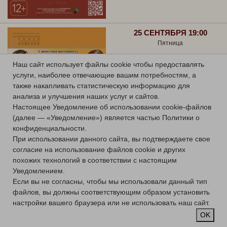
25 СЕНТЯБРЯ 19:00
Пятница
ГРАФИНЯ МАРИЦА
Наш сайт использует файлы cookie чтобы предоставлять
услуги, наиболее отвечающие вашим потребностям, а
Оперетта
также накапливать статистическую информацию для
Большой зал
анализа и улучшения наших услуг и сайтов.
Купить билет
Настоящее Уведомление об использовании cookie-файлов
(далее — «Уведомление») является частью Политики о
конфиденциальности.
При использовании данного сайта, вы подтверждаете свое
согласие на использование файлов cookie и других
похожих технологий в соответствии с настоящим
Уведомлением.
26 СЕНТЯБРЯ 19:00
Если вы не согласны, чтобы мы использовали данный тип
Суббота
файлов, вы должны соответствующим образом установить
ПРЕМЬЕРА!
настройки вашего браузера или не использовать наш сайт.
OK
ПУТЕШЕСТВИЕ НА