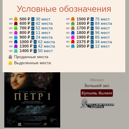
Условные обозначения
АБОНЕМЕНТЫ
Все
Оперетта
Мюзикл
500 ₽
30 мест
1500 ₽
75 мест
600 ₽
42 места
1600 ₽
84 места
700 ₽
52 места
1700 ₽
96 мест
Для детей
Концерт
800 ₽
11 мест
1800 ₽
96 мест
900 ₽
24 места
1900 ₽
85 мест
август 2026
сентябрь 2026
октябрь 2026
1000 ₽
62 места
2375 ₽
34 места
1300 ₽
42 места
2850 ₽
12 мест
1400 ₽
50 мест
7 АВГУСТА 19:00
Проданные места
Пятница
Выделенные места
ПЕТР I
Мюзикл
Большой зал
Купить билет