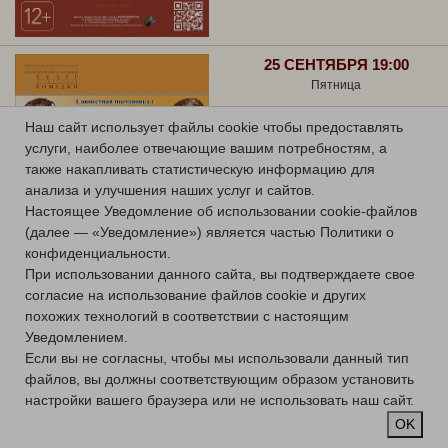
25 СЕНТЯБРЯ 19:00
Пятница
ГРАФИНЯ МАРИЦА
Наш сайт использует файлы cookie чтобы предоставлять
услуги, наиболее отвечающие вашим потребностям, а
Оперетта
также накапливать статистическую информацию для
Большой зал
анализа и улучшения наших услуг и сайтов.
Купить билет
Настоящее Уведомление об использовании cookie-файлов
(далее — «Уведомление») является частью Политики о
конфиденциальности.
При использовании данного сайта, вы подтверждаете свое
согласие на использование файлов cookie и других
похожих технологий в соответствии с настоящим
Уведомлением.
26 СЕНТЯБРЯ 19:00
Если вы не согласны, чтобы мы использовали данный тип
Суббота
файлов, вы должны соответствующим образом установить
ПРЕМЬЕРА!
настройки вашего браузера или не использовать наш сайт.
OK
ПУТЕШЕСТВИЕ НА