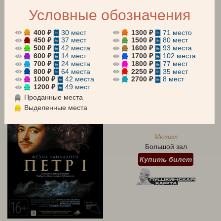
Условные обозначения
АБОНЕМЕНТЫ
Все
Оперетта
Мюзикл
400 ₽
30 мест
1300 ₽
71 место
450 ₽
37 мест
1500 ₽
80 мест
500 ₽
42 места
1600 ₽
93 места
Для детей
Концерт
600 ₽
14 мест
1700 ₽
102 места
700 ₽
24 места
1800 ₽
77 мест
август 2026
сентябрь 2026
октябрь 2026
800 ₽
64 места
2250 ₽
35 мест
1000 ₽
42 места
2700 ₽
8 мест
1200 ₽
49 мест
7 АВГУСТА 19:00
Проданные места
Пятница
Выделенные места
ПЕТР I
Мюзикл
Большой зал
Купить билет