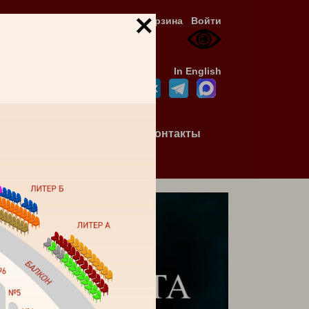
Корзина
Войти
In English
я для
Доступная
Контакты
ей
среда