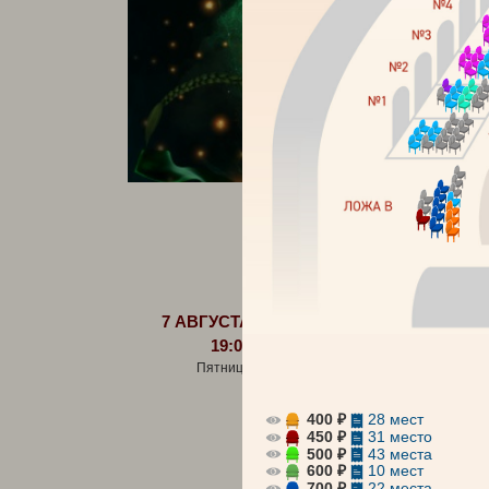
АБОНЕМЕНТЫ
Все
август 2
7 АВГУСТА
19:00
Пятница
400 ₽
28 мест
450 ₽
31 место
500 ₽
43 места
600 ₽
10 мест
700 ₽
22 места