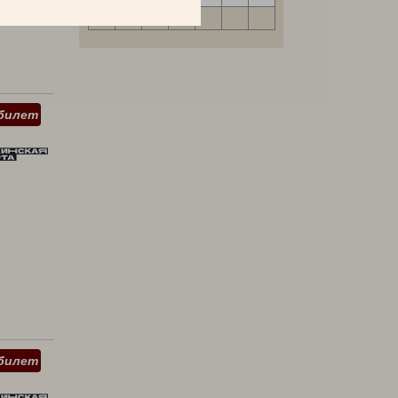
31
билет
билет