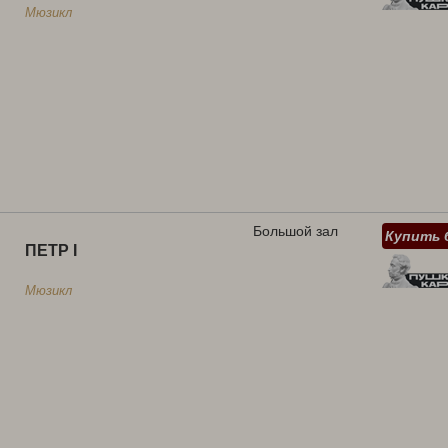
Мюзикл
Большой зал
Купить 
ПЕТР I
Мюзикл