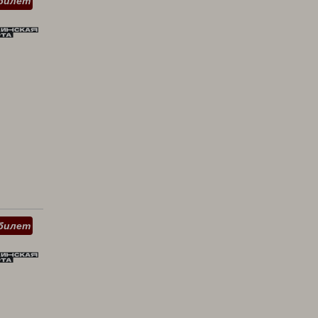
билет
билет