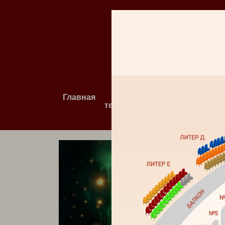
Главная
О
Афиша и
театре
билеты