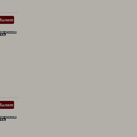
билет
билет