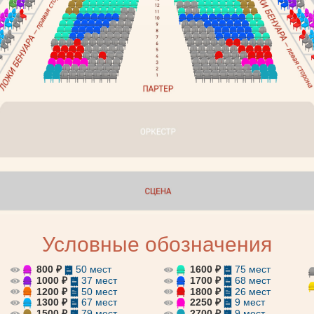
Оперетта
Мюзикл
Для детей
Концерт
026
сентябрь 2026
октябрь 2026
Большой зал
Купить 
ПЕТР I
Условные обозначения
Мюзикл
800 ₽
50 мест
1600 ₽
75 мест
1000 ₽
37 мест
1700 ₽
68 мест
1200 ₽
50 мест
1800 ₽
26 мест
1300 ₽
67 мест
2250 ₽
9 мест
1500 ₽
79 мест
2700 ₽
9 мест