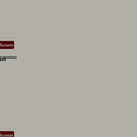
билет
билет