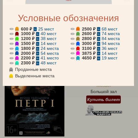
Условные обозначения
АБОНЕМЕНТЫ
Все
Оперетта
Мюзикл
600 ₽
25 мест
2500 ₽
68 мест
Для детей
Концерт
1000 ₽
40 мест
2600 ₽
74 места
1200 ₽
38 мест
2800 ₽
84 места
1500 ₽
14 мест
3000 ₽
94 места
август 2026
сентябрь 2026
октябрь 2026
1800 ₽
24 места
3100 ₽
36 мест
2000 ₽
54 места
3875 ₽
14 мест
7 АВГУСТА 19:00
2200 ₽
41 место
4650 ₽
19 мест
Пятница
2300 ₽
48 мест
Проданные места
ПЕТР I
Выделенные места
Мюзикл
Большой зал
Купить билет