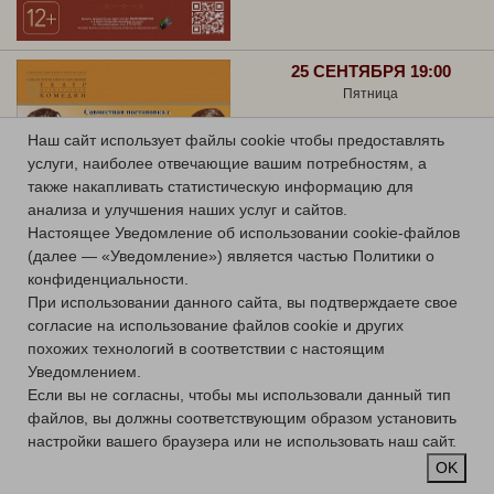
25 СЕНТЯБРЯ 19:00
Пятница
ГРАФИНЯ МАРИЦА
Наш сайт использует файлы cookie чтобы предоставлять
услуги, наиболее отвечающие вашим потребностям, а
Оперетта
также накапливать статистическую информацию для
Большой зал
анализа и улучшения наших услуг и сайтов.
Купить билет
Настоящее Уведомление об использовании cookie-файлов
(далее — «Уведомление») является частью Политики о
конфиденциальности.
При использовании данного сайта, вы подтверждаете свое
согласие на использование файлов cookie и других
похожих технологий в соответствии с настоящим
Уведомлением.
26 СЕНТЯБРЯ 19:00
Если вы не согласны, чтобы мы использовали данный тип
Суббота
файлов, вы должны соответствующим образом установить
ПРЕМЬЕРА!
настройки вашего браузера или не использовать наш сайт.
OK
ПУТЕШЕСТВИЕ НА