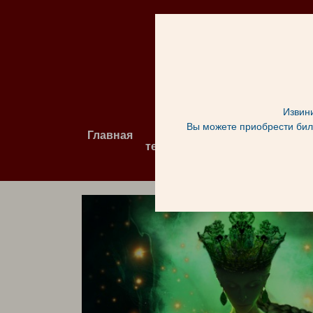
Извини
Вы можете приобрести билет
Главная
О
Афиша и
театре
билеты