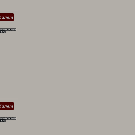
билет
билет