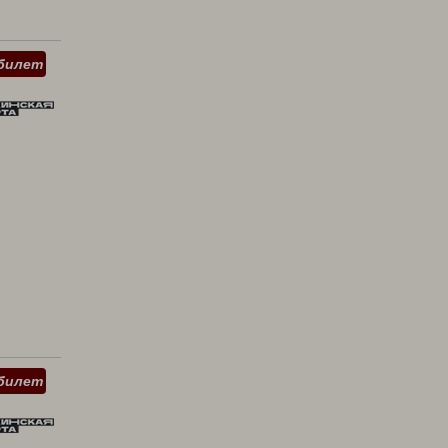
билет
билет