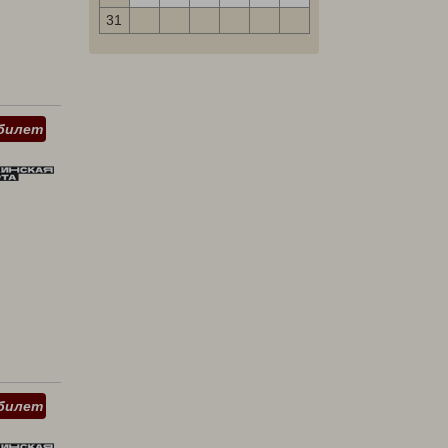
31
билет
билет