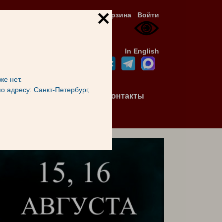
Корзина
Войти
In English
же нет.
по адресу: Санкт-Петербург,
я для
Доступная
Контакты
ей
среда