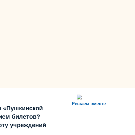
Решаем вместе
м «Пушкинской
ием билетов?
боту учреждений