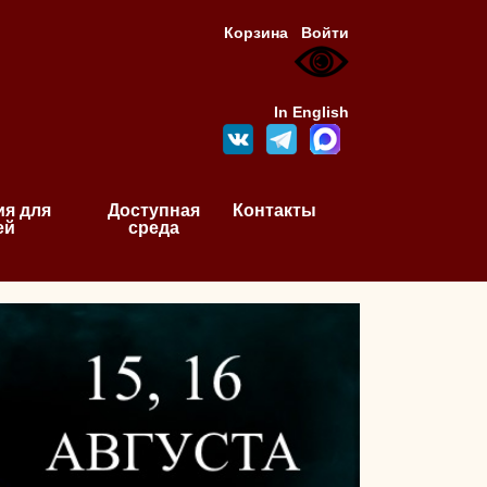
Корзина
Войти
In English
я для
Доступная
Контакты
ей
среда