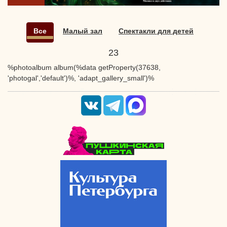
Все
Малый зал
Спектакли для детей
23
%photoalbum album(%data getProperty(37638,
'photogal','default')%, 'adapt_gallery_small')%