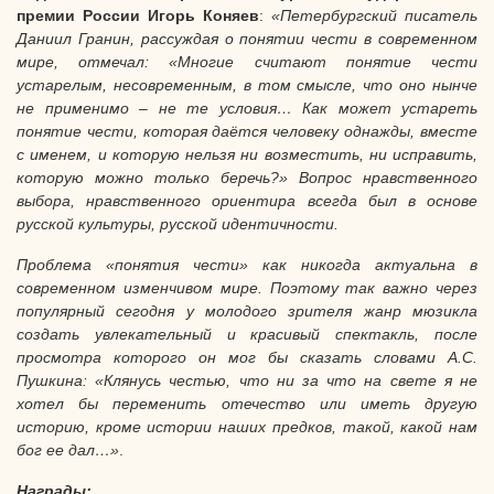
премии России
Игорь Коняев
:
«Петербургский писатель
Даниил Гранин, рассуждая о понятии чести в современном
мире, отмечал: «Многие считают понятие чести
устарелым, несовременным, в том смысле, что оно нынче
не применимо – не те условия… Как может устареть
понятие чести, которая даётся человеку однажды, вместе
с именем, и которую нельзя ни возместить, ни исправить,
которую можно только беречь?» Вопрос нравственного
выбора, нравственного ориентира всегда был в основе
русской культуры, русской идентичности.
Проблема «понятия чести» как никогда актуальна в
современном изменчивом мире. Поэтому так важно через
популярный сегодня у молодого зрителя жанр мюзикла
создать увлекательный и красивый спектакль, после
просмотра которого он мог бы сказать словами А.С.
Пушкина: «Клянусь честью, что ни за что на свете я не
хотел бы переменить отечество или иметь другую
историю, кроме истории наших предков, такой, какой нам
бог ее дал…»
.
Награды: