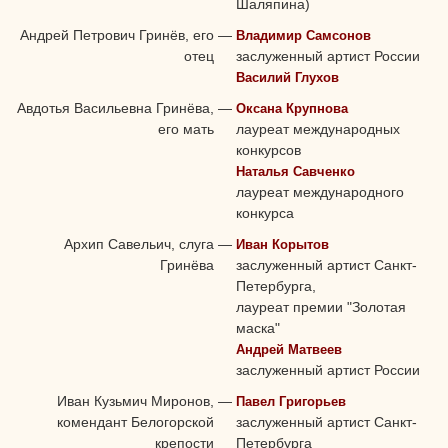
Шаляпина)
Андрей Петрович Гринёв, его
—
Владимир Самсонов
отец
заслуженный артист России
Василий Глухов
Авдотья Васильевна Гринёва,
—
Оксана Крупнова
его мать
лауреат международных
конкурсов
Наталья Савченко
лауреат международного
конкурса
Архип Савельич, слуга
—
Иван Корытов
Гринёва
заслуженный артист Санкт-
Петербурга,
лауреат премии "Золотая
маска"
Андрей Матвеев
заслуженный артист России
Иван Кузьмич Миронов,
—
Павел Григорьев
комендант Белогорской
заслуженный артист Санкт-
крепости
Петербурга