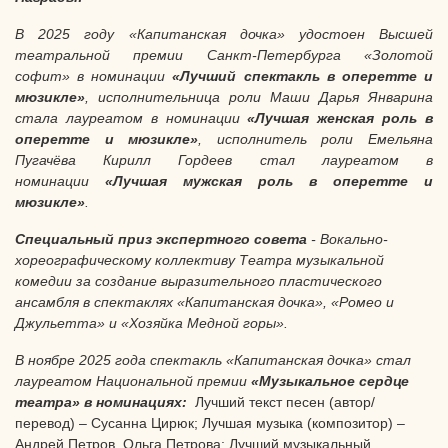
В 2025 году «
Капитанская дочка
» удостоен Высшей
театральной премии Санкт-Петербурга «Золотой
софит» в номинации
«Лучший спектакль в оперетте и
мюзикле»
, исполнительница роли Маши Дарья Январина
стала лауреатом в номинации
«Лучшая женская роль в
оперетте и мюзикле»
,
исполнитель роли Емельяна
Пугачёва Кирилл Гордеев стал лауреатом в
номинации
«Лучшая мужская роль в оперетте и
мюзикле»
.
Специальный приз экспертного совета
- Вокально-
хореографическому коллективу Театра музыкальной
комедии за создание выразительного пластического
ансамбля в спектаклях «Капитанская дочка», «Ромео и
Джульетта» и «Хозяйка Медной горы».
В ноябре 2025 года
спектакль «Капитанская дочка»
стал
лауреатом
Национальной премии
«Музыкальное сердце
театра» в номинациях:
Лучший текст песен (автор/
перевод) – Сусанна Цирюк; Лучшая музыка (композитор) –
Андрей Петров, Ольга Петрова; Лучший музыкальный