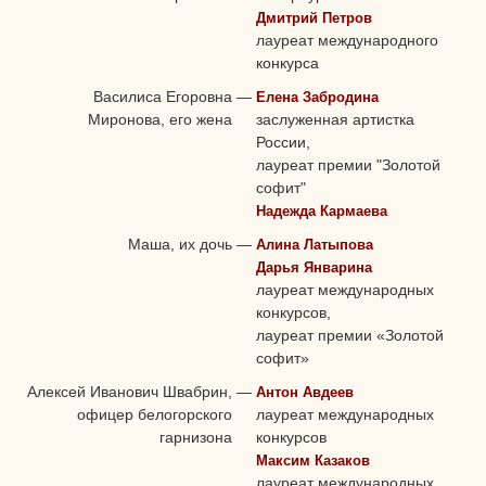
Дмитрий Петров
лауреат международного
конкурса
Василиса Егоровна
—
Елена Забродина
Миронова, его жена
заслуженная артистка
России,
лауреат премии "Золотой
софит"
Надежда Кармаева
Маша, их дочь
—
Алина Латыпова
Дарья Январина
лауреат международных
конкурсов,
лауреат премии «Золотой
софит»
Алексей Иванович Швабрин,
—
Антон Авдеев
офицер белогорского
лауреат международных
гарнизона
конкурсов
Максим Казаков
лауреат международных