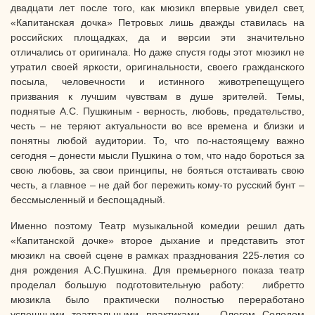
двадцати лет после того, как мюзикл впервые увидел свет,
«Капитанская дочка» Петровых лишь дважды ставилась на
российских площадках, да и версии эти значительно
отличались от оригинала. Но даже спустя годы этот мюзикл не
утратил своей яркости, оригинальности, своего гражданского
посыла, человечности и истинного животрепещущего
призвания к лучшим чувствам в душе зрителей. Темы,
поднятые А.С. Пушкиным - верность, любовь, предательство,
честь – не теряют актуальности во все времена и близки и
понятны любой аудитории. То, что по-настоящему важно
сегодня – донести мысли Пушкина о том, что надо бороться за
свою любовь, за свои принципы, не бояться отстаивать свою
честь, а главное – не дай бог пережить кому-то русский бунт –
бессмысленный и беспощадный.
Именно поэтому Театр музыкальной комедии решил дать
«Капитанской дочке» второе дыхание и представить этот
мюзикл на своей сцене в рамках празднования 225-летия со
дня рождения А.С.Пушкина. Для премьерного показа театр
проделал большую подготовительную работу: либретто
мюзикла было практически полностью переработано
успешными театральными практиками – Олегом Солодом