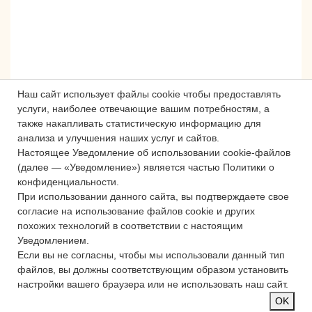
Наш сайт использует файлы cookie чтобы предоставлять
услуги, наиболее отвечающие вашим потребностям, а
также накапливать статистическую информацию для
анализа и улучшения наших услуг и сайтов.
Настоящее Уведомление об использовании cookie-файлов
Сложности с получением «Пушкинской
(далее — «Уведомление») является частью Политики о
карты» или приобретением билетов?
конфиденциальности.
Знаете, как улучшить работу
При использовании данного сайта, вы подтверждаете свое
учреждений культуры?
согласие на использование файлов cookie и других
похожих технологий в соответствии с настоящим
Напишите — решим!
Уведомлением.
Если вы не согласны, чтобы мы использовали данный тип
файлов, вы должны соответствующим образом установить
Написать
настройки вашего браузера или не использовать наш сайт.
OK