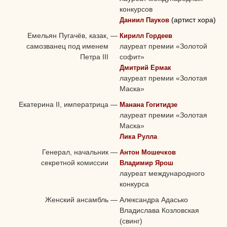
конкурсов
(артист хора)
Даниил Пауков
Емельян Пугачёв, казак,
—
Кирилл Гордеев
самозванец под именем
лауреат премии «Золотой
Петра III
софит»
Дмитрий Ермак
лауреат премии «Золотая
Маска»
Екатерина II, императрица
—
Манана Гогитидзе
лауреат премии «Золотая
Маска»
Лика Рулла
Генерал, начальник
—
Антон Мошечков
секретной комиссии
Владимир Ярош
лауреат международного
конкурса
Женский ансамбль
—
Александра Адасько
Владислава Козловская
(свинг)