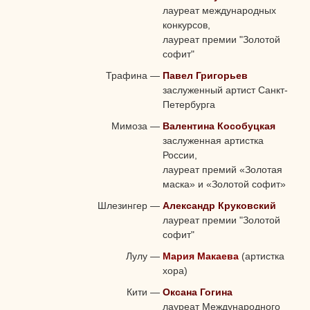
лауреат международных
конкурсов,
лауреат премии "Золотой
софит"
Трафина
—
Павел Григорьев
заслуженный артист Санкт-
Петербурга
Мимоза
—
Валентина Кособуцкая
заслуженная артистка
России,
лауреат премий «Золотая
маска» и «Золотой софит»
Шлезингер
—
Александр Круковский
лауреат премии "Золотой
софит"
Лулу
—
Мария Макаева
(артистка
хора)
Кити
—
Оксана Гогина
лауреат Международного