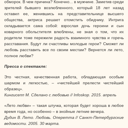
обморок. В чем причина? Конечно... в мужчине. Заметив среди
зрителей бывшего возлюбленного, который 18 лет назад
оставил ее, женившись на представительнице высшего
общества, актриса решает отомстить обидчику. Интрига
складывается сама собой: взрослая дочь героини и сын
коварного обольстителя влюблены, не зная о том, что их
родители тоже пережили радость взаимного чувства и горечь
расставания. Будут ли счастливы молодые герои? Сможет ли
любовь расставить все по своим местам? Вернется ли лето,
полное любви?
Пресса о спектакле:
Это честная, качественная работа, обладающая особым
шармом и легкостью, – «чистейшей прелести чистейший
образец».
Кингисепп М. Сделано с любовью //
Infoskop
. 2015. апрель
«Лето любви» – такая штучка, которая будет хороша в любое
время года, но особенно – в знойные летние вечера.
Дудин В. Лето. Любовь. Оперетта // Санкт-Петербургские
ведомости. 2005. 30 марта.