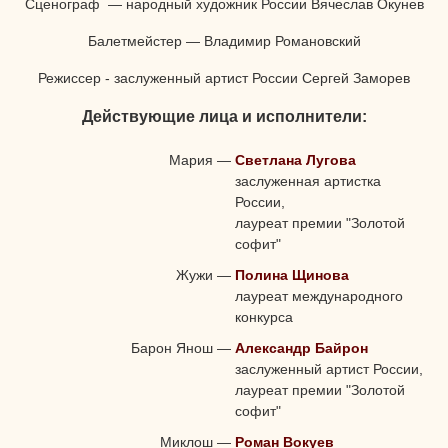
Сценограф — народный художник России Вячеслав Окунев
Балетмейстер — Владимир Романовский
Режиссер - заслуженный артист России Сергей Заморев
Действующие лица и исполнители:
Мария
—
Светлана Лугова
заслуженная артистка
России,
лауреат премии "Золотой
софит"
Жужи
—
Полина Щинова
лауреат международного
конкурса
Барон Янош
—
Александр Байрон
заслуженный артист России,
лауреат премии "Золотой
софит"
Миклош
—
Роман Вокуев