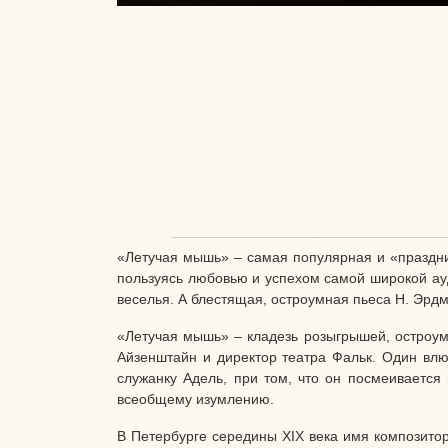
«Летучая мышь» – самая популярная и «праздни
пользуясь любовью и успехом самой широкой ауд
веселья. А блестящая, остроумная пьеса Н. Эрд
«Летучая мышь» – кладезь розыгрышей, остроум
Айзенштайн и директор театра Фальк. Один влюб
служанку Адель, при том, что он посмеивается
всеобщему изумлению.
В Петербурге середины XIX века имя композитор