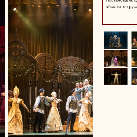
Постановщик сд
абсолютно русс