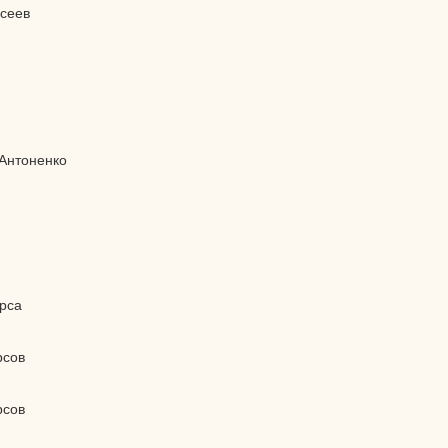
сеев
 Антоненко
рса
рсов
рсов