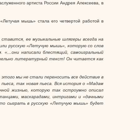
аслуженного артиста России Андрея Алексеева, в
 «Летучая мышь» стала его четвертой работой в
 ставится, ее музыкальные шлягеры всегда на
ли русскую «Летучую мышь», которую со слов
ым. «…они написали блестящий, самоигральный
вительно литературный текст! Он читается как
 этого мы не стали переносить все действие в
пьеса, так новая пьеса. Вся история о «Мадам
дачной жизнью, которую так остроумно описал
, танцами, маскарадами, интригами и «дачными
что сыграть в русскую «Летучую мышь» будет