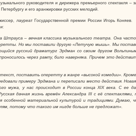
зыкального руководителя и дирижера премьерного спектакля – з
 Петербургу и его аранжировки русских мелодий.
жиссер, лауреат Государственной премии России Игорь Коняев.
и:
а Штрауса – вечная классика музыкального театра. Она часто
еретты. Но мы поставили другую «Летучую мышь». Мы постави
ающийся русский драматург Эрдман со своим другом Вольпин
л, проносилось через рампу, било наверняка. Причем это дейст
 текст, поставить оперетту в жанре «высокой комедии». Кроме
ледовали примеру Эрдмана и переписали место действия. Новая 
ого мужа, у нас происходит в России конца XIX века. С ее 
 Русская дачная жизнь времён Александра III с её спектаклями
ая особенной материальной культурой и традициями. Думаю, 
лям, потому что такого им нигде больше не предложат».