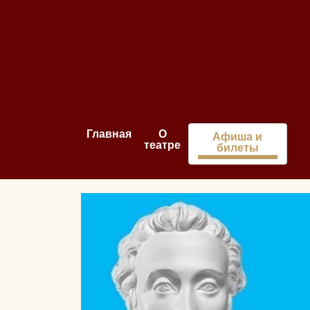
Главная
О
Афиша и
театре
билеты