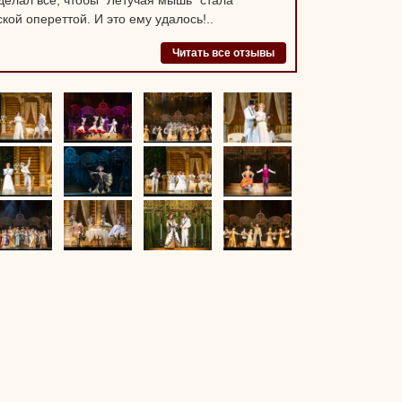
елал все, чтобы "Летучая мышь" стала
кой опереттой. И это ему удалось!..
Читать все отзывы