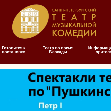
Готовится к
Театр во время
Информаци
постановке
Блокады
зрител