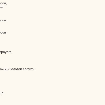
сов,
т"
рсов
рсов
ербурга
а» и «Золотой софит»
т"