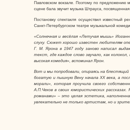
Павловском вокзале. Поэтому по предложению му
сцене бала звучит музыка Штрауса, посвященная
Постановку спектакля осуществил известный ре
Санкт-Петербургском театре музыкальной комеди
«Солнечная и весёлая «Летучая мышь» Иоганн
слуху. Сюжет хорошо известен любителям оп
Г. М. Ярона в 1947 году заново написал выд
текст, где каждое слово звучало, как колоко
высокая комедия», вспоминал Ярон.
Вот и мы попробовали, опираясь на блестящий
богатую и пышную Вену начала XX века, а пос
морали», которая проучила своего собственн
А.П.Чехов в своих юмористических рассказах.
романами» – это целая эстетика, наполненн
увлекательно не только артистам, но и зрите