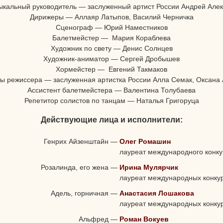
ыкальный руководитель — заслуженный артист России Андрей Алек
Дирижеры — Аллаяр Латыпов, Василий Черничка
Сценограф — Юрий Наместников
Балетмейстер — Мария Кораблева
Художник по свету — Денис Солнцев
Художник-аниматор — Сергей Дробышев
Хормейстер — Евгений Такмаков
ы режиссера — заслуженная артистка России Алла Семак, Оксана
Ассистент балетмейстера — Валентина Толубаева
Репетитор солистов по танцам — Наталья Григоруца
Действующие лица и исполнители:
Генрих Айзенштайн
—
Олег Ромашин
лауреат международного конку
Розалинда, его жена
—
Ирина Мулярчик
лауреат международных конку
Адель, горничная
—
Анастасия Лошакова
лауреат международных конку
Альфред
—
Роман Вокуев