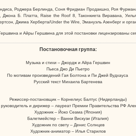
ндиса, Роджера Берлинда, Соня Фридман Продакшнз, Роя Фурмана,
Джона Б. Платта, Raise the Roof 8, Таконкиета Виравана, Уил
ртсон, Джима Херберта/Under the Wire, Эмануэль Азенберг и орга
Гершвина и Айры Гершвина для этой постановки лицензированы се
Постановочная группа:
Музыка и стихи – Джордж и Айра Гершвин
Пьеса Джо Ди Пьетро
По мотивам произведений Гая Болтона и Пи Джей Вудхауса
Русский текст Михаила Бартенева
Режиссер-постановщик – Корнелиус Балтус (Нидерланды)
руководитель и дирижер – лауреат Премии Правительства РФ Ал
Художник – Йоко Сеама (Япония)
Балетмейстер – Ванни Вискузи (Италия)
Художник по свету – Денис Солнцев
Художник-аниматор – Илья Старилов