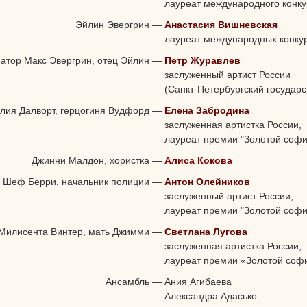
лауреат международного конку
Эйлин Эвергрин
—
Анастасия Вишневская
лауреат международных конку
атор Макс Эвергрин, отец Эйлин
—
Петр Журавлев
заслуженный артист России
(Санкт-Петербургский государ
лия Далворт, герцогиня Вудфорд
—
Елена Забродина
заслуженная артистка России,
лауреат премии "Золотой софи
Джинни Малдон, хористка
—
Алиса Кокова
Шеф Берри, начальник полиции
—
Антон Олейников
заслуженный артист России,
лауреат премии "Золотой софи
Милисента Винтер, мать Джимми
—
Светлана Лугова
заслуженная артистка России,
лауреат премии «Золотой соф
Ансамбль
—
Ания Агибаева
Александра Адасько