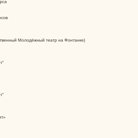
рса
рсов
ственный Молодёжный театр на Фонтанке)
т"
т"
ит»