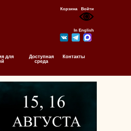
Корзина
Войти
In English
я для
Доступная
Контакты
ей
среда