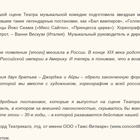
шой сцене Театра музыкальной комедии подготовила звездная м
вшим такие легендарные постановки, как «Бал вампиров», «Голли
ицы Йоко Сеама («Мисс Сайгон», «Принцесса цирка»). Хореограф,
строт, – Ванни Вискузи (Италия). Музыкальный руководитель и дир
е появление [этого] мюзикла в России. В конце
XIX
века родст
оссийской империи в Америку. И теперь я понимаю, что в воз
ения двух братьев – Джорджа и Айры – обрели законченную фор
оторой мы вместе с художником, хореографом и всей росси
дробных постановок, которые я выпустил на сцене Театра 
кль, в котором за внешней лаконичностью, скрывалось бы мак
сте эпохи – 30-е годы, – в которой развивается действие нашей
рд Театрикалз, лтд. от имени ООО «Тамс-Витмарк» (www.concordthea
ртом.