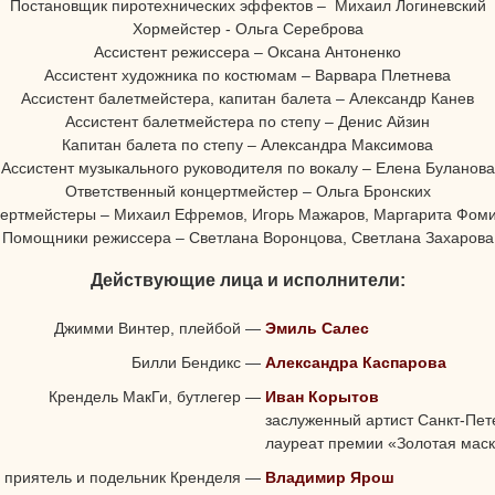
Постановщик пиротехнических эффектов – Михаил Логиневский
Хормейстер - Ольга Сереброва
Ассистент режиссера – Оксана Антоненко
Ассистент художника по костюмам – Варвара Плетнева
Ассистент балетмейстера, капитан балета – Александр Канев
Ассистент балетмейстера по степу – Денис Айзин
Капитан балета по степу – Александра Максимова
Ассистент музыкального руководителя по вокалу – Елена Буланова
Ответственный концертмейстер – Ольга Бронских
ертмейстеры – Михаил Ефремов, Игорь Мажаров, Маргарита Фом
Помощники режиссера – Светлана Воронцова, Светлана Захарова
Действующие лица и исполнители:
Джимми Винтер, плейбой
—
Эмиль Салес
Билли Бендикс
—
Александра Каспарова
Крендель МакГи, бутлегер
—
Иван Корытов
заслуженный артист Санкт-Пет
лауреат премии «Золотая мас
, приятель и подельник Кренделя
—
Владимир Ярош