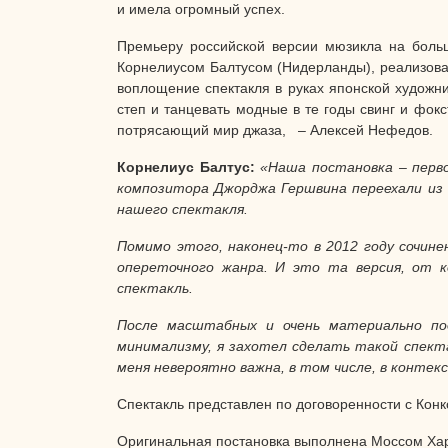
и имела огромный успех.
Премьеру российской версии мюзикла на боль
Корнелиусом Балтусом (Нидерланды), реализова
воплощение спектакля в руках японской художн
степ и танцевать модные в те годы свинг и фок
потрясающий мир джаза, – Алексей Нефедов.
Корнелиус Балтус:
«Наша постановка – перво
композитора Джорджа Гершвина переехали из Р
нашего спектакля.
Помимо этого, наконец-то в 2012 году сочин
опереточного жанра. И это та версия, от к
спектакль.
После масштабных и очень материально по
минимализму, я захотел сделать такой спекта
меня невероятно важна, в том числе, в контек
Спектакль представлен по договоренности с Конко
Оригинальная постановка выполнена Моссом Ха