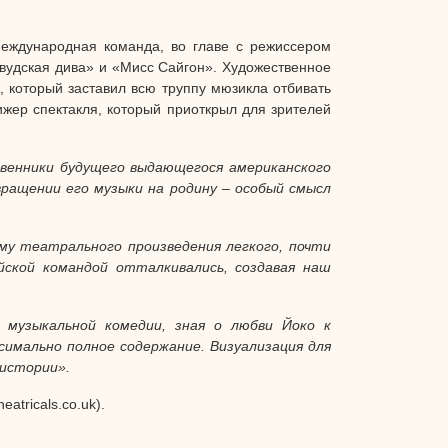
еждународная команда, во главе с режиссером
вудская дива» и «Мисс Сайгон». Художественное
 который заставил всю труппу мюзикла отбивать
ижер спектакля, который приоткрыл для зрителей
венники будущего выдающегося американского
вращении его музыки на родину – особый смысл
му театрального произведения легкого, почти
йской командой отталкивались, создавая наш
музыкальной комедии, зная о любви Йоко к
симально полное содержание. Визуализация для
 истории».
tricals.co.uk).