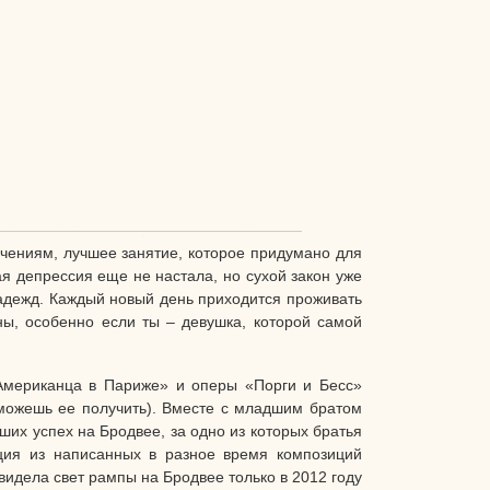
ючениям, лучшее занятие, которое придумано для
я депрессия еще не настала, но сухой закон уже
надежд. Каждый новый день приходится проживать
ны, особенно если ты – девушка, которой самой
«Американца в Париже» и оперы «Порги и Бесс»
 сможешь ее получить). Вместе с младшим братом
их успех на Бродвее, за одно из которых братья
ция из написанных в разное время композиций
увидела свет рампы на Бродвее только в 2012 году