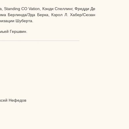
 Standing CO Vation, Кэнди Спеллинг, Фредди Де
ьяма Берлинда/Эда Берка, Кэрол Л. Хабер/Сюзан
низации Шуберта.
мьей Гершвин.
ексей Нефедов