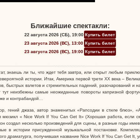
Ближайшие спектакли:
22 августа 2026 (СБ), 19:00
Купить билет
23 августа 2026 (ВС), 13:00
Купить билет
23 августа 2026 (ВС), 19:00
Купить билет
гат, знаешь ли ты, что ждет тебя завтра, или открыт любым прикл
евероятной истории. Итак, Америка первой трети XX века – Велика
еров, быстрых взлетов и стремительных падений, разочарований и 
вот тут неизбежны самые неожиданные повороты капризной форту
даже и контрабандой…
р, гений джаза, автор знаменитых «Рапсодии в стиле блюз», 
 мюзикл « Nice Work If You Can Get It» (Хорошая работа, если
он создал несколько произведений для сцены, в разные годы имевш
вые в истории присужденной музыкальной постановке. Компиля
о драматурга, получившая название Nice Work If You Can Get It, 