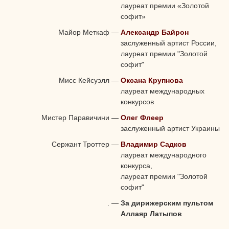
лауреат премии «Золотой
софит»
Майор Меткаф
—
Александр Байрон
заслуженный артист России,
лауреат премии "Золотой
софит"
Мисс Кейсуэлл
—
Оксана Крупнова
лауреат международных
конкурсов
Мистер Паравичини
—
Олег Флеер
заслуженный артист Украины
Сержант Троттер
—
Владимир Садков
лауреат международного
конкурса,
лауреат премии "Золотой
софит"
.
—
За дирижерским пультом
Аллаяр Латыпов