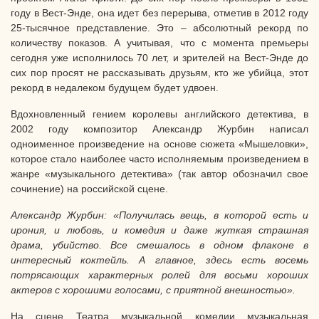
году в Вест-Энде, она идет без перерыва, отметив в 2012 году
25-тысячное представление. Это – абсолютный рекорд по
количеству показов. А учитывая, что с момента премьеры
сегодня уже исполнилось 70 лет, и зрителей на Вест-Энде до
сих пор просят не рассказывать друзьям, кто же убийца, этот
рекорд в недалеком будущем будет удвоен.
Вдохновленный гением королевы английского детектива, в
2002 году композитор Александр Журбин написал
одноименное произведение на основе сюжета «Мышеловки»,
которое стало наиболее часто исполняемым произведением в
жанре «музыкального детектива» (так автор обозначил свое
сочинение) на российской сцене.
Александр Журбин: «Получилась вещь, в которой есть и
ирония, и любовь, и комедия и даже жуткая страшная
драма, убийство. Все смешалось в одном флаконе в
интересный коктейль. А главное, здесь есть восемь
потрясающих характерных ролей для восьми хороших
актеров с хорошими голосами, с приятной внешностью».
На сцене Театра музыкальной комедии музыкальная