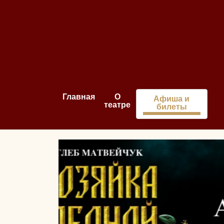
Главная
О
Афиша и
театре
билеты