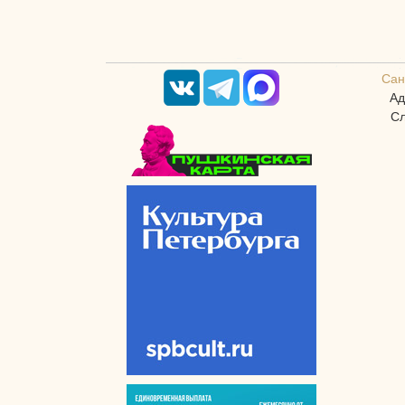
Сан
Ад
Сл