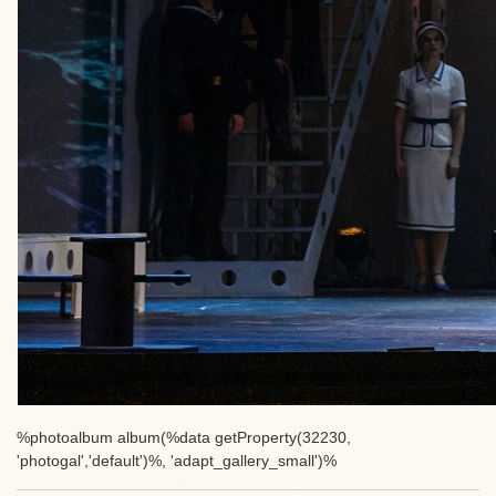
%photoalbum album(%data getProperty(32230,
'photogal','default')%, 'adapt_gallery_small')%