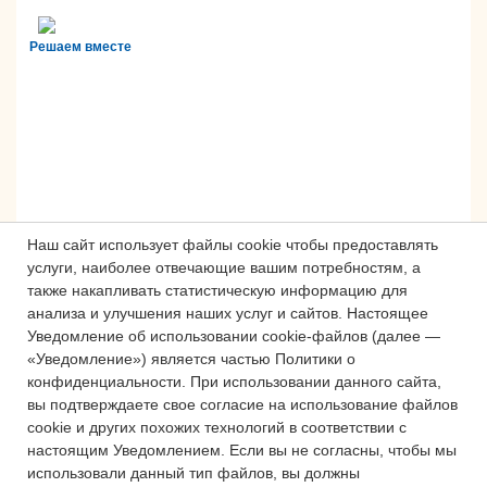
Решаем вместе
Наш сайт использует файлы cookie чтобы предоставлять
услуги, наиболее отвечающие вашим потребностям, а
также накапливать статистическую информацию для
анализа и улучшения наших услуг и сайтов.
Настоящее
Сложности с получением «Пушкинской
Уведомление об использовании cookie-файлов (далее —
карты» или приобретением билетов?
«Уведомление») является частью Политики о
Знаете, как улучшить работу
конфиденциальности.
При использовании данного сайта,
учреждений культуры?
вы подтверждаете свое согласие на использование файлов
cookie и других похожих технологий в соответствии с
Напишите — решим!
настоящим Уведомлением.
Если вы не согласны, чтобы мы
использовали данный тип файлов, вы должны