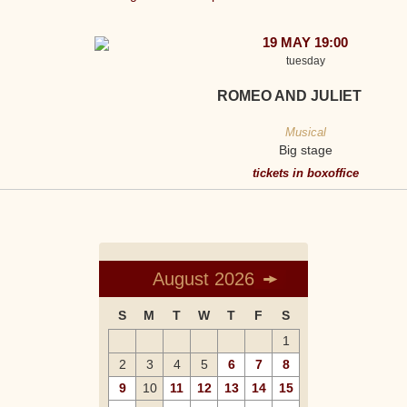
19 MAY 19:00
tuesday
ROMEO AND JULIET
Musical
Big stage
tickets in boxoffice
August 2026
S
M
T
W
T
F
S
1
2
3
4
5
6
7
8
9
10
11
12
13
14
15