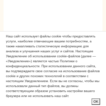
Наш сайт использует файлы cookie чтобы предоставлять
услуги, наиболее отвечающие вашим потребностям, а
также накапливать статистическую информацию для
анализа и улучшения наших услуг и сайтов.
Настоящее
Сложности с получением «Пушкинской
Уведомление об использовании cookie-файлов (далее —
карты» или приобретением билетов?
«Уведомление») является частью Политики о
Знаете, как улучшить работу
конфиденциальности.
При использовании данного сайта,
учреждений культуры?
вы подтверждаете свое согласие на использование файлов
cookie и других похожих технологий в соответствии с
Напишите — решим!
настоящим Уведомлением.
Если вы не согласны, чтобы мы
использовали данный тип файлов, вы должны
соответствующим образом установить настройки вашего
Написать
браузера или не использовать наш сайт.
OK