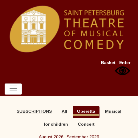
Basket
Enter
SUBSCRIPTIONS
All
Operetta
Musical
for children
Concert
August 2026
September 2026