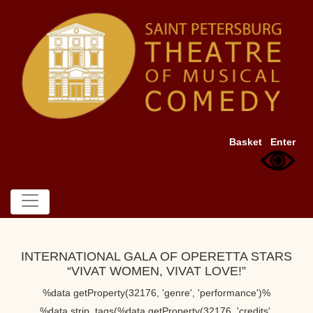
Basket
Enter
INTERNATIONAL GALA OF OPERETTA STARS
“VIVAT WOMEN, VIVAT LOVE!”
%data getProperty(32176, 'genre', 'performance')%
%data strip_tags(%data getProperty(32176, 'credits',