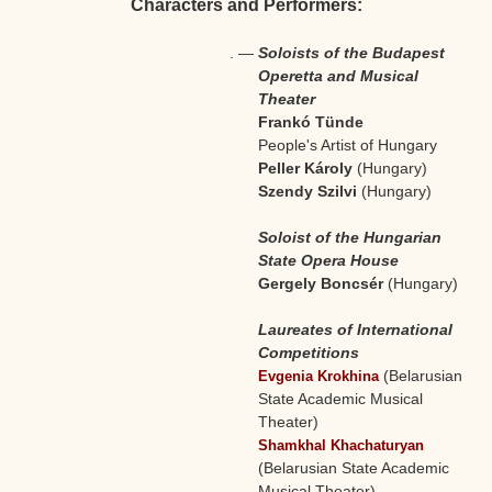
Characters and Performers:
.
—
Soloists of the Budapest
Operetta and Musical
Theater
Frankó Tünde
People's Artist of Hungary
Peller Károly
(Hungary)
Szendy Szilvi
(Hungary)
Soloist of the Hungarian
State Opera House
Gergely Boncsér
(Hungary)
Laureates of International
Competitions
(Belarusian
Evgenia Krokhina
State Academic Musical
Theater)
Shamkhal Khachaturyan
(Belarusian State Academic
Musical Theater)